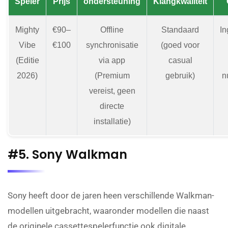
Speler
Prijs
ondersteuning
Klangkwaliteit
Mighty
€90–
Offline
Standaard
I
Vibe
€100
synchronisatie
(goed voor
(Editie
via app
casual
2026)
(Premium
gebruik)
n
vereist, geen
directe
installatie)
#5. Sony Walkman
Sony heeft door de jaren heen verschillende Walkman-
modellen uitgebracht, waaronder modellen die naast
de originele cassettespelerfunctie ook digitale