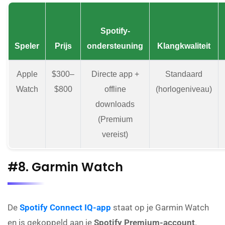
Spotify-
Speler
Prijs
ondersteuning
Klangkwaliteit
Apple
$300–
Directe app +
Standaard
Watch
$800
offline
(horlogeniveau)
downloads
(Premium
vereist)
#8. Garmin Watch
De
Spotify Connect IQ-app
staat op je Garmin Watch
en is gekoppeld aan je
Spotify Premium-account
.