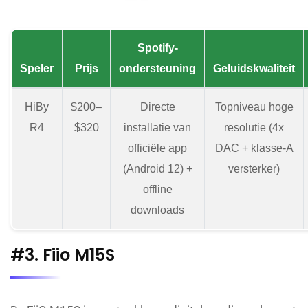
Spotify-
Speler
Prijs
ondersteuning
Geluidskwaliteit
HiBy
$200–
Directe
Topniveau hoge
R4
$320
installatie van
resolutie (4x
officiële app
DAC + klasse-A
(Android 12) +
versterker)
offline
downloads
#3. Fiio M15S