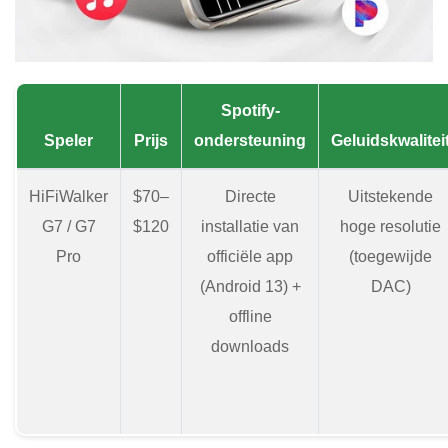
Spotify-
Speler
Prijs
ondersteuning
Geluidskwalitei
HiFiWalker
$70–
Directe
Uitstekende
G7 / G7
$120
installatie van
hoge resolutie
Pro
officiële app
(toegewijde
(Android 13) +
DAC)
offline
downloads