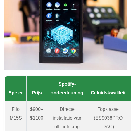
Spotify-
Speler
Prijs
ondersteuning
Geluidskwaliteit
Fiio
$900–
Directe
Topklasse
M15S
$1100
installatie van
(ES9038PRO
officiële app
DAC)