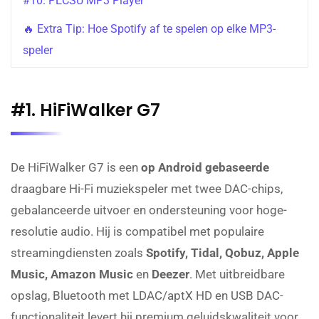
#10. PECSU MP3 Player
🔥 Extra Tip: Hoe Spotify af te spelen op elke MP3-
speler
#1. HiFiWalker G7
De HiFiWalker G7 is een
op Android gebaseerde
draagbare Hi-Fi muziekspeler met twee DAC-chips,
gebalanceerde uitvoer en ondersteuning voor hoge-
resolutie audio. Hij is compatibel met populaire
streamingdiensten zoals
Spotify, Tidal, Qobuz, Apple
Music, Amazon Music
en
Deezer
. Met uitbreidbare
opslag, Bluetooth met LDAC/aptX HD en USB DAC-
functionaliteit levert hij premium geluidskwaliteit voor