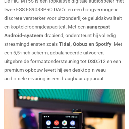
De FiiO M15S is een topklasse digitale audiospeler met
twee ESS ES9038PRO DAC's en een hoogvermogens
discrete versterker voor uitzonderlijke geluidskwaliteit
en koptelefoonrijdcapaciteit. Met een
aangepast
Android-systeem
draaiend, ondersteunt hij volledig
streamingdiensten zoals
Tidal, Qobuz en Spotify
. Met
een 5,5-inch scherm, gebalanceerde uitvoeren,
uitgebreide formaatondersteuning tot DSD512 en een
premium opbouw levert hij een desktop-niveau
audiopiele ervaring in een draagbaar apparaat.