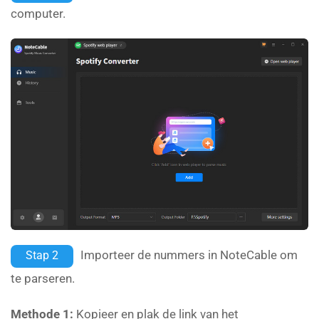
computer.
Importeer de nummers in NoteCable om
Stap 2
te parseren.
Methode 1:
Kopieer en plak de link van het