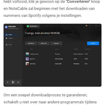
hebt voltooid, klik je gewoon op de
"Converteren"
knop
en NoteCable zal beginnen met het downloaden van
nummers van Spotify volgens je instellingen.
Om een soepel downloadproces te garanderen,
schakelt u niet over naar andere programma's tijdens