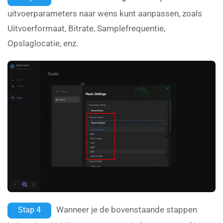
uitvoerparameters naar wens kunt aanpassen, zoals
Uitvoerformaat, Bitrate, Samplefrequentie,
Opslaglocatie, enz.
Wanneer je de bovenstaande stappen
Stap 4