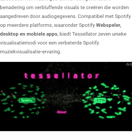
benadering om verbluffende visuals te creëren die worden
aangedreven door audiogegevens. Compatibel met Spotify
op meerdere platforms, waaronder Spotify
Webspeler,
desktop en mobiele apps
, biedt Tessellator zeven unieke
visualisatiemodi voor een verbeterde Spotify
muziekvisualisatie-ervaring.