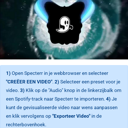
1)
Open Specterr in je webbrowser en selecteer
"CREËER EEN VIDEO"
.
2)
Selecteer een preset voor je
video.
3)
Klik op de "Audio" knop in de linkerzijbalk om
een Spotify-track naar Specterr te importeren.
4)
Je
kunt de gevisualiseerde video naar wens aanpassen
en klik vervolgens op
"Exporteer Video"
in de
rechterbovenhoek.