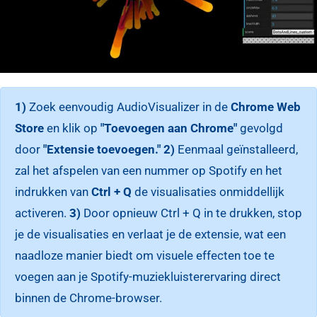
1)
Zoek eenvoudig AudioVisualizer in de
Chrome Web
Store
en klik op
"Toevoegen aan Chrome"
gevolgd
door
"Extensie toevoegen."
2)
Eenmaal geïnstalleerd,
zal het afspelen van een nummer op Spotify en het
indrukken van
Ctrl + Q
de visualisaties onmiddellijk
activeren.
3)
Door opnieuw Ctrl + Q in te drukken, stop
je de visualisaties en verlaat je de extensie, wat een
naadloze manier biedt om visuele effecten toe te
voegen aan je Spotify-muziekluisterervaring direct
binnen de Chrome-browser.