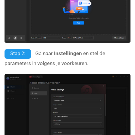
Ga naar
Instellingen
en stel de
Stap 2:
parameters in volgens je voorkeuren.