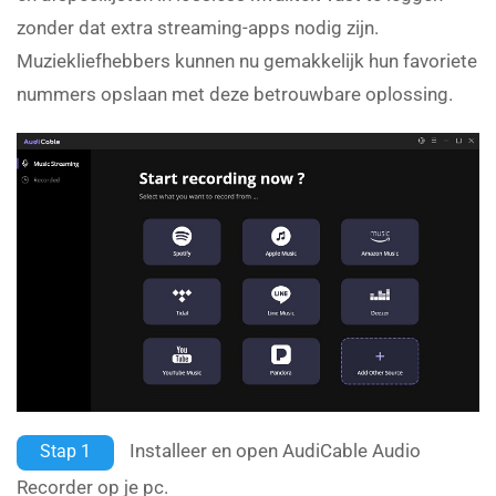
zonder dat extra streaming-apps nodig zijn.
Muziekliefhebbers kunnen nu gemakkelijk hun favoriete
nummers opslaan met deze betrouwbare oplossing.
Installeer en open AudiCable Audio
Stap 1
Recorder op je pc.