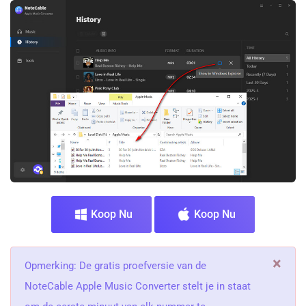
Koop Nu
Koop Nu
×
Opmerking: De gratis proefversie van de
NoteCable Apple Music Converter stelt je in staat