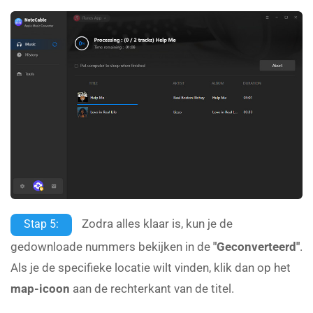
Zodra alles klaar is, kun je de
Stap 5:
gedownloade nummers bekijken in de
"Geconverteerd"
.
Als je de specifieke locatie wilt vinden, klik dan op het
map-icoon
aan de rechterkant van de titel.