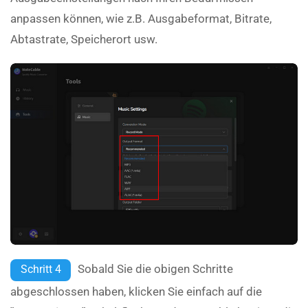
anpassen können, wie z.B. Ausgabeformat, Bitrate,
Abtastrate, Speicherort usw.
Sobald Sie die obigen Schritte
Schritt 4
abgeschlossen haben, klicken Sie einfach auf die